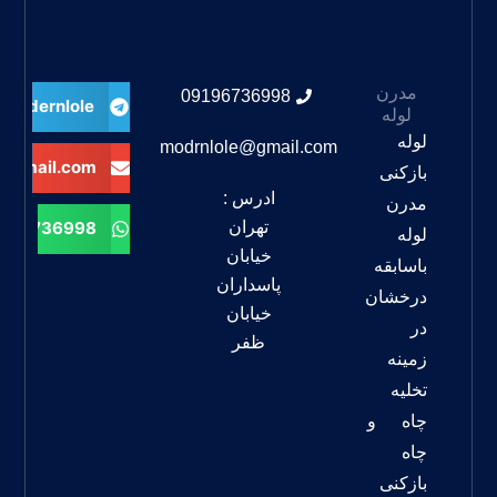
مدرن
09196736998
modernlole@
لوله
لوله
modrnlole@gmail.com
@gmail.com
بازکنی
ادرس :
مدرن
تهران
196736998
لوله
خیابان
باسابقه
پاسداران
درخشان
خیابان
در
ظفر
زمینه
تخلیه
چاه و
چاه
بازکنی