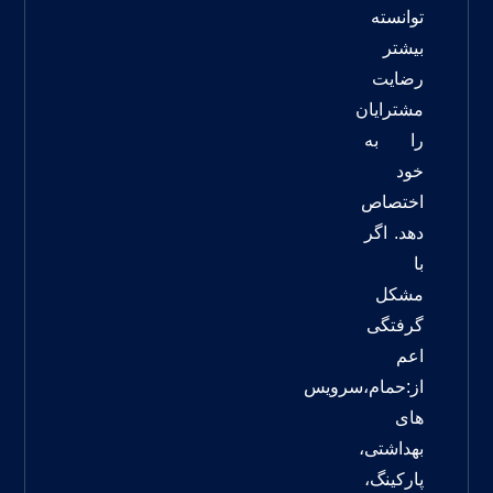
توانسته
بیشتر
رضایت
مشترایان
را به
خود
اختصاص
دهد. اگر
با
مشکل
گرفتگی
اعم
از:حمام،سرویس
های
بهداشتی،
پارکینگ،