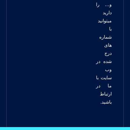
و… را
دارید
میتوانید
با
شماره
های
درج
شده در
وب
سایت با
ما در
ارتباط
باشید.