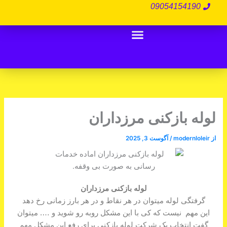
رش
09054154190
ه
حتوا
Menu
درباره ما
تماس با ما
لوله بازکنی تهران
لوله بازکنی مرزداران
از
modernloleir
/
آگوست 3, 2025
لوله بازکنی مرزداران
گرفتگی لوله میتوان در هر نقاط و در هر بارز زمانی رخ دهد
این مهم نیست که کی با این مشکل روبه رو شوید و …. میتوان
گفت انتخاب یک شرکت لوله بازکنی برای رفع این مشکل مهم