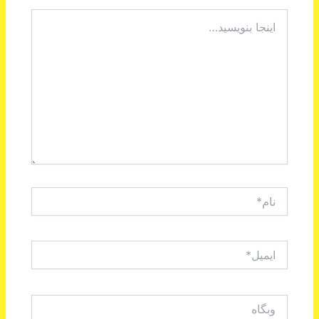
اینجا
بنویسید…
نام*
ایمیل*
وبگاه