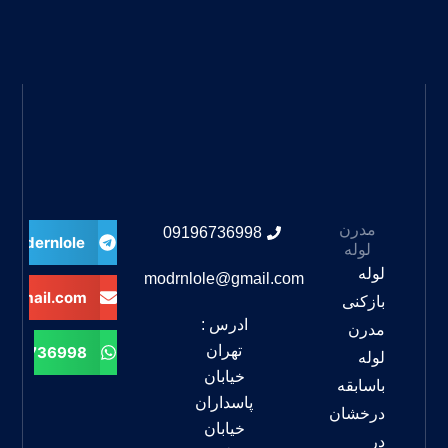
مدرن
09196736998
modernlole@
لوله
لوله
modrnlole@gmail.com
@gmail.com
بازکنی
ادرس :
مدرن
تهران
196736998
لوله
خیابان
باسابقه
پاسداران
درخشان
خیابان
در