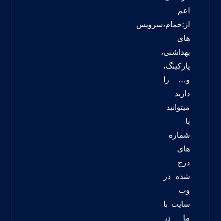
اعم
از:حمام،سرویس
های
بهداشتی،
پارکینگ،
و… را
دارید
میتوانید
با
شماره
های
درج
شده در
وب
سایت با
ما در