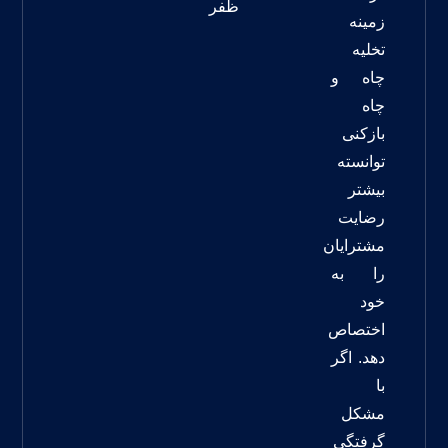
ظفر
زمینه
تخلیه
چاه و
چاه
بازکنی
توانسته
بیشتر
رضایت
مشترایان
را به
خود
اختصاص
دهد. اگر
با
مشکل
گرفتگی